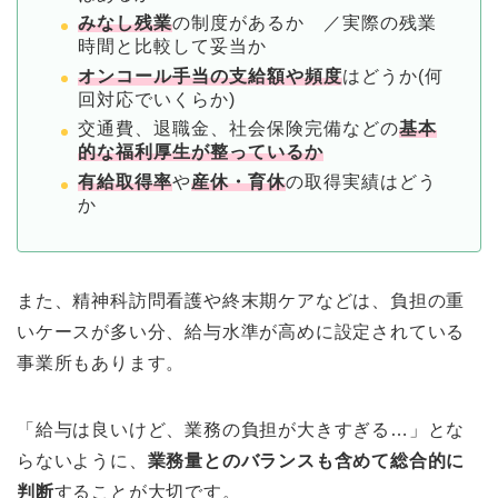
みなし残業
の制度があるか ／実際の残業
時間と比較して妥当か
オンコール手当の支給額や頻度
はどうか(何
回対応でいくらか)
交通費、退職金、社会保険完備などの
基本
的な福利厚生が整っているか
有給取得率
や
産休・育休
の取得実績はどう
か
また、精神科訪問看護や終末期ケアなどは、負担の重
いケースが多い分、給与水準が高めに設定されている
事業所もあります。
「給与は良いけど、業務の負担が大きすぎる…」とな
らないように、
業務量とのバランスも含めて総合的に
判断
することが大切です。