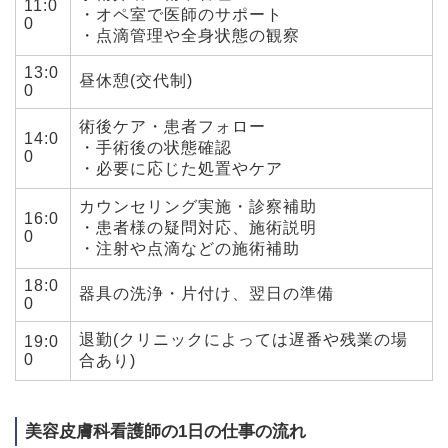
11:0
・オペ室で医師のサポート
0
・点滴管理や全身状態の観察
13:0
昼休憩(交代制)
0
術後ケア・患者フォロー
14:0
・手術後の状態確認
0
・必要に応じた処置やケア
カウンセリング実施・診察補助
16:0
・患者様の疑問対応、施術説明
0
・注射や点滴などの施術補助
18:0
器具の洗浄・片付け、翌日の準備
0
退勤(クリニックによっては遅番や残業の場
19:0
0
合あり)
美容皮膚科看護師の1日の仕事の流れ